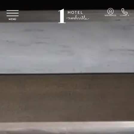
Ir al contenido principal
MIEMBROS
LLAME A
MENÚ