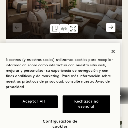
PLANO DEL PISO 307
VISITA VIRTUAL 360 307
GALERÍA 307
APARTAMENT
SUITE DE U
SUIT
1 / 3
SUITE DE UN DORMITORIO
Nosotros (y nuestros socios) utilizamos cookies para recopilar
Torre y vista de la ciudad
Cama King
información sobre cómo interactúa con nuestro sitio web,
2 Personas
Ducha de lluvia independiente
mejorar y personalizar su experiencia de navegación y con
Secador de pelo Dyson
Ventajas de la suite
fines analíticos y de marketing. Para más información sobre
nuestras prácticas de privacidad, consulte nuestro
Aviso de
Average Size: 580 sq.ft. | 53 sq.m.
privacidad
.
Aceptar All
Rechazar no
Suite de un dormitorio
Ver detalles
esencial
Configuración de
cookies