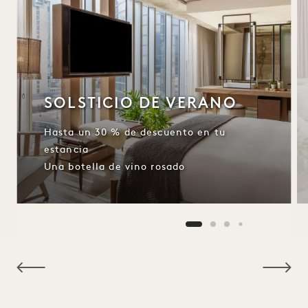
SOLSTICIO DE VERANO
Hasta un 30 % de descuento en tu
estancia
Una botella de vino rosado
NaN / 15