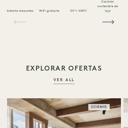
Colchón
sostenible de
Ro
Admite mascotas
WiFi gratuito
55"+ HDTV
lujo
1 / 15
EXPLORAR OFERTAS
VER ALL
DORMIR