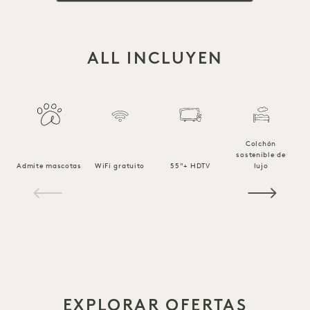
ALL INCLUYEN
Colchón
sostenible de
Ro
Admite mascotas
WiFi gratuito
55"+ HDTV
lujo
1 / 15
EXPLORAR OFERTAS