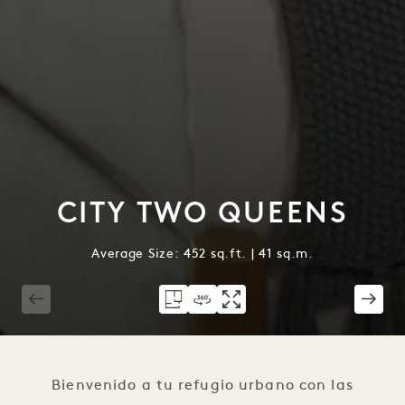
CITY TWO QUEENS
Average Size: 452 sq.ft. | 41 sq.m.
1 / 3
Bienvenido a tu refugio urbano con las