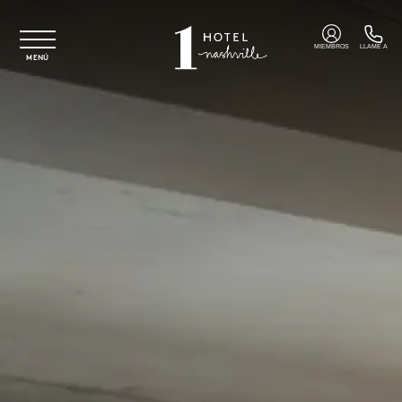
Ir al contenido principal
MIEMBROS
LLAME A
MENÚ