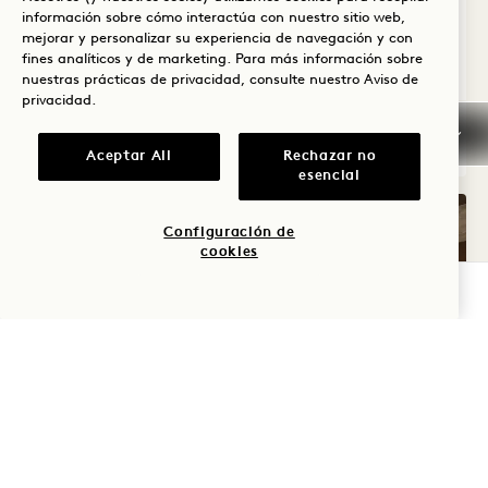
Ventajas de la suite
información sobre cómo interactúa con nuestro sitio web,
mejorar y personalizar su experiencia de navegación y con
fines analíticos y de marketing. Para más información sobre
Average Size: 476 sq.ft. | 44 sq.m.
nuestras prácticas de privacidad, consulte nuestro
Aviso de
privacidad
.
City Studio Suite
Ver detalles
Aceptar All
Rechazar no
esencial
Configuración de
cookies
COMPROBAR DISPONIBILIDAD