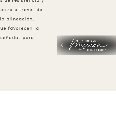
s de resistencia y
fuerza a través de
la alineación.
ue favorecen la
diseñadas para