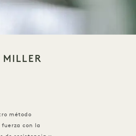
 MILLER
iller
stro método
 fuerza con la