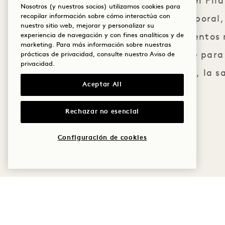
precisión del Pil
Nosotros (y nuestros socios) utilizamos cookies para
recopilar información sobre cómo interactúa con
el peso corporal,
nuestro sitio web, mejorar y personalizar su
experiencia de navegación y con fines analíticos y de
movimientos r
marketing. Para más información sobre nuestras
Prepárate para
prácticas de privacidad, consulte nuestro
Aviso de
privacidad
.
postura, la s
Aceptar All
Rechazar no esencial
Configuración de cookies