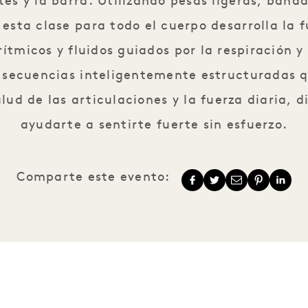
ates y la barra. Utilizando pesas ligeras, banda
 esta clase para todo el cuerpo desarrolla la 
ítmicos y fluidos guiados por la respiración y 
 secuencias inteligentemente estructuradas q
alud de las articulaciones y la fuerza diaria, 
ayudarte a sentirte fuerte sin esfuerzo.
Comparte este evento: