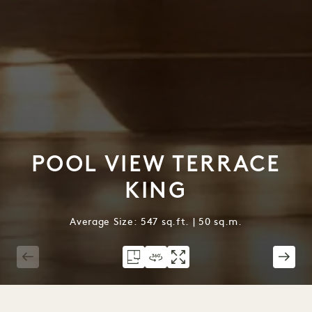
POOL VIEW TERRACE
KING
Average Size: 547 sq.ft. | 50 sq.m.
1 / 4