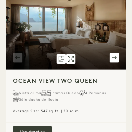
PLANO 794
GALERÍA 794
OCEAN VIEW TWO Q
OCEAN VIEW 
1 / 7
OCEAN VIEW TWO QUEEN
Vista al mar
2 camas Queen
4 Personas
Sólo ducha de lluvia
Average Size: 547 sq.ft. | 50 sq.m.