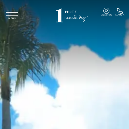
Ir al contenido principal
MIEMBROS
LLAME A
MENÚ