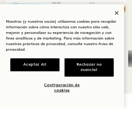
Vista a la piscina
2 camas Queen
4 Personas
Cerr
Sólo ducha de lluvia
Terraza
¿QUÉ TE TRAE A
Nosotros (y nuestros socios) utilizamos cookies para recopilar
HANALEI BAY?
Average Size: 547 sq.ft. | 50 sq.m.
información sobre cómo interactúa con nuestro sitio web,
mejorar y personalizar su experiencia de navegación y con
Bienestar
fines analíticos y de marketing. Para más información sobre
Pool View Terrace Two Queen
nuestras prácticas de privacidad, consulte nuestro
Aviso de
Ver detalles
Golf
privacidad
.
Romance
Aceptar All
Rechazar no
esencial
Tiempo en
familia
Configuración de
cookies
Aventura
COMPROBAR DISPONIBILIDAD