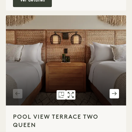
Ocean View Two Queen
Ver detalles
PLANO 795
GALERÍA 795
POOL VIEW TERRAC
POOL VIEW T
1 / 5
POOL VIEW TERRACE TWO
QUEEN