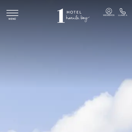
Ir al contenido principal
MIEMBROS
LLAME A
MENÚ