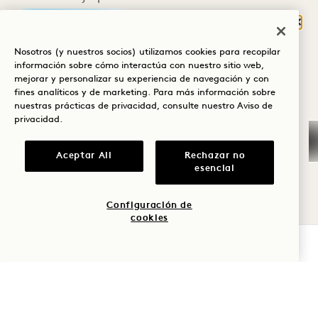
Servicio de limpieza/Limpieza de
Cerr
¿QUÉ TE TRAE A
habitaciones
Nosotros (y nuestros socios) utilizamos cookies para recopilar
HANALEI BAY?
información sobre cómo interactúa con nuestro sitio web,
Diario
mejorar y personalizar su experiencia de navegación y con
Bienestar
fines analíticos y de marketing. Para más información sobre
Solo bajo petición
nuestras prácticas de privacidad, consulte nuestro
Aviso de
Golf
privacidad
.
Descenso
Romance
Diario
Aceptar All
Rechazar no
esencial
Tiempo en
Solo bajo petición
familia
Configuración de
Reposición del minibar
cookies
Aventura
Diario
COMPROBAR DISPONIBILIDAD
Solo bajo petición
¡Cualquier otra cosa que desee que
sepamos!