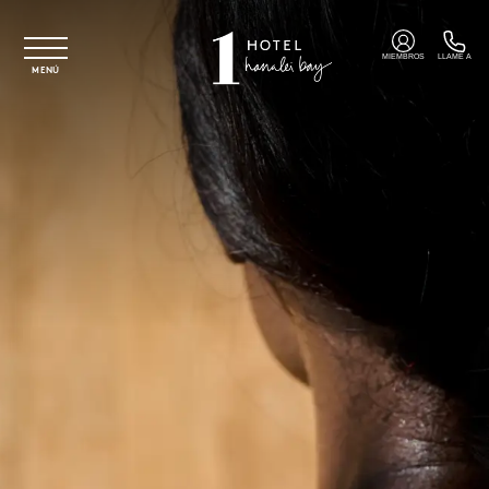
Ir al contenido principal
MIEMBROS
LLAME A
MENÚ