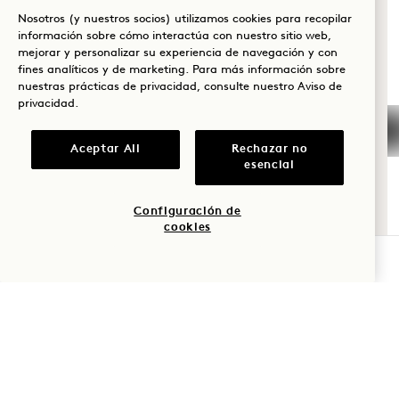
¿QUÉ TE TRAE A
+1 808 977 1237
Nosotros (y nuestros socios) utilizamos cookies para recopilar
HANALEI BAY?
Reservas:
información sobre cómo interactúa con nuestro sitio web,
mejorar y personalizar su experiencia de navegación y con
+1 833 623 2111
Bienestar
fines analíticos y de marketing. Para más información sobre
Hanalei Bay
Contacto
nuestras prácticas de privacidad, consulte nuestro
Aviso de
Golf
privacidad
.
Políticas
Preguntas frecuentes
Romance
Admite mascotas
Únete a nuestro
Aceptar All
Rechazar no
Accesibilidad
equipo
esencial
Tiempo en
Prensa
familia
Configuración de
cookies
Aventura
COMPROBAR DISPONIBILIDAD
1 Hotels
Nuestras sedes
Mission
Sea el primero en enterarse de todo sobre 1 Hotels.
Nuestra historia
Únete a nuestro