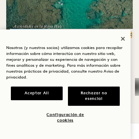
Actividades en la playa Hale
CHARLA SOBRE LOS
Cerr
ARRECIFES DE CORAL: LA
¿QUÉ TE TRAE A
Nosotros (y nuestros socios) utilizamos cookies para recopilar
VIDA BAJO LA
HANALEI BAY?
información sobre cómo interactúa con nuestro sitio web,
SUPERFICIE
mejorar y personalizar su experiencia de navegación y con
Bienestar
fines analíticos y de marketing. Para más información sobre
nuestras prácticas de privacidad, consulte nuestro
Aviso de
Lunes, miércoles y viernes
Golf
privacidad
.
Romance
Aceptar All
Rechazar no
esencial
Tiempo en
VIERNES
7
familia
Configuración de
DE AGOSTO
cookies
Aventura
COMPROBAR DISPONIBILIDAD