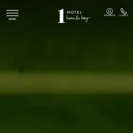
Ir al contenido principal
MIEMBROS
LLAME A
MENÚ