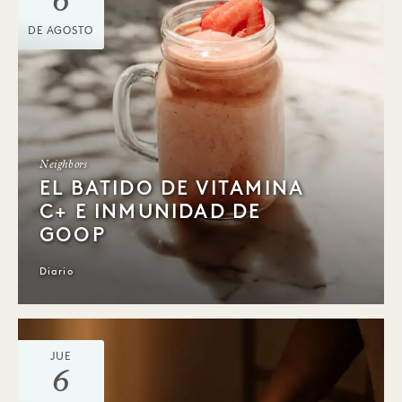
6
DE AGOSTO
Neighbors
EL BATIDO DE VITAMINA
C+ E INMUNIDAD DE
GOOP
Diario
JUE
6