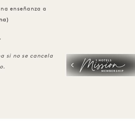
 una enseñanza a
ona)
.
a si no se cancela
o.