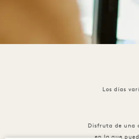
Los días var
Disfruta de una 
en la que pued