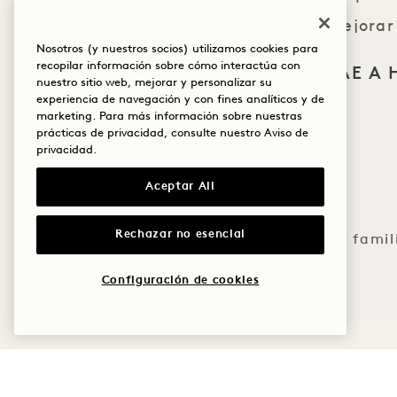
fuerza, mejorar
Nosotros (y nuestros socios) utilizamos cookies para
me
recopilar información sobre cómo interactúa con
¿QUÉ TE TRAE A
nuestro sitio web, mejorar y personalizar su
BAY?
experiencia de navegación y con fines analíticos y de
marketing. Para más información sobre nuestras
Bienestar
prácticas de privacidad, consulte nuestro
Aviso de
privacidad
.
*Se aplicará una 
Golf
Aceptar All
a
Romance
Rechazar no esencial
Tiempo en famil
Aventura
Configuración de cookies