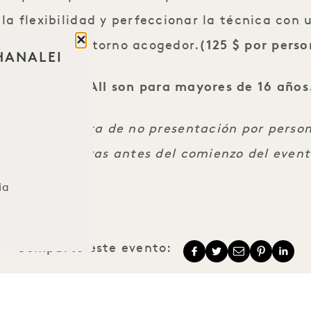
 la flexibilidad y perfeccionar la técnica con
Cerrar
dida en un entorno acogedor.
(125 $ por pers
 HANALEI
All las clases All son para mayores de 16 años
tarifa completa de no presentación por person
l menos 24 horas antes del comienzo del event
ia
Comparte este evento: