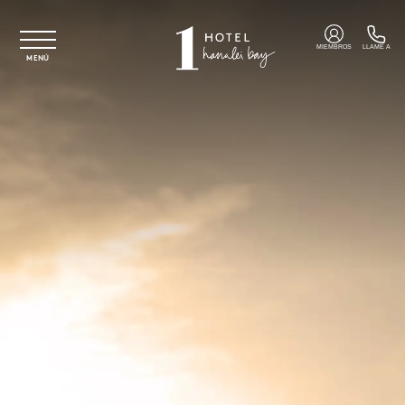
Ir al contenido principal
MIEMBROS
LLAME A
MENÚ