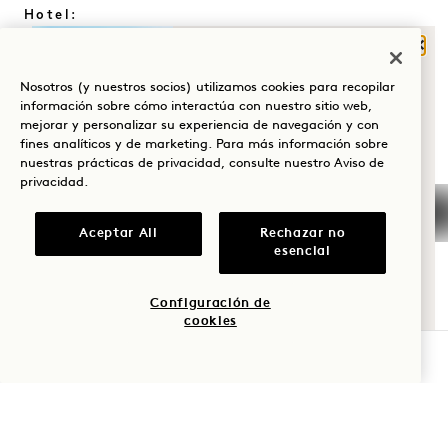
Hotel:
Cerr
+1 808 826 9644
¿QUÉ TE TRAE A
Retiros de bienestar:
Nosotros (y nuestros socios) utilizamos cookies para recopilar
HANALEI BAY?
+1 808 977 1237
información sobre cómo interactúa con nuestro sitio web,
mejorar y personalizar su experiencia de navegación y con
Reservas:
Bienestar
fines analíticos y de marketing. Para más información sobre
+1 833 623 2111
nuestras prácticas de privacidad, consulte nuestro
Aviso de
Golf
privacidad
.
Hanalei Bay
Contacto
Romance
Políticas
Preguntas frecuentes
Aceptar All
Rechazar no
esencial
Admite mascotas
Únete a nuestro
Tiempo en
Accesibilidad
equipo
familia
Configuración de
Prensa
cookies
Aventura
COMPROBAR DISPONIBILIDAD