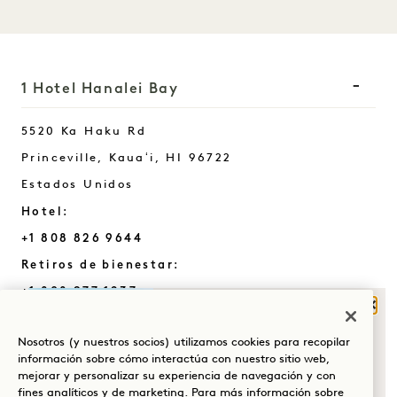
1 Hotel Hanalei Bay
5520 Ka Haku Rd
Princeville, Kauaʻi
,
HI
96722
Estados Unidos
Hotel:
+1 808 826 9644
Retiros de bienestar:
+1 808 977 1237
Cerr
Reservas:
¿QUÉ TE TRAE A
Nosotros (y nuestros socios) utilizamos cookies para recopilar
+1 833 623 2111
HANALEI BAY?
información sobre cómo interactúa con nuestro sitio web,
Hanalei Bay
Contacto
mejorar y personalizar su experiencia de navegación y con
Bienestar
fines analíticos y de marketing. Para más información sobre