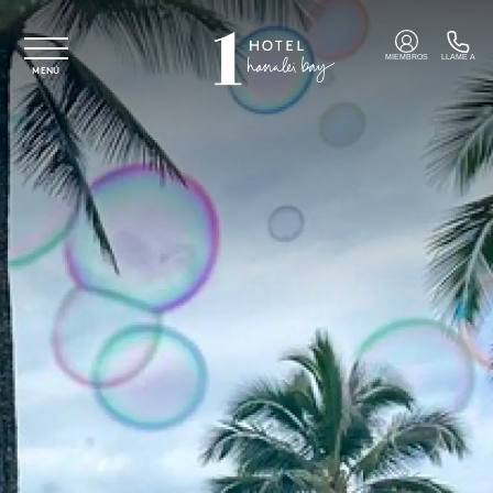
Ir al contenido principal
MIEMBROS
LLAME A
MENÚ