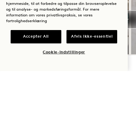
hjemmeside, til at forbedre og tilpasse din browseroplevelse
SOMMERSOLHVERV
og til analyse- og markedsføringsformål. For mere
information om vores privatlivspraksis, se vores
fortrolighedserklæring
Op til 30 % rabat på dit ophold
En flaske rosé
Accepter All
Afvis ikke-essentiel
Fleksible afbestillingsbetingelser
Cookie-indstillinger
TJEK TILGÆNGELIGHED
NaN / 11
1 Hotel West Hollywood
8490 Sunset Boulevard