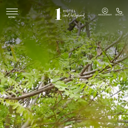
Spring til hovedindhold
MEDLEMMER
OPKALD
MENU