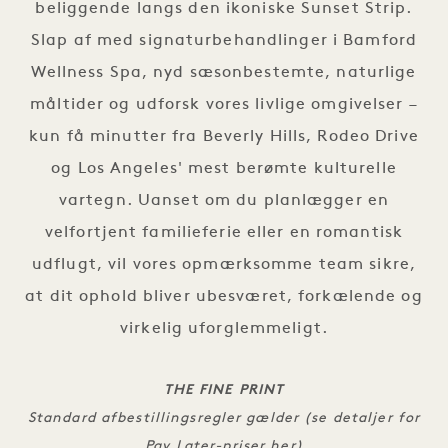
beliggende langs den ikoniske Sunset Strip.
Slap af med signaturbehandlinger i Bamford
Wellness Spa, nyd sæsonbestemte, naturlige
måltider og udforsk vores livlige omgivelser –
kun få minutter fra Beverly Hills, Rodeo Drive
og Los Angeles' mest berømte kulturelle
vartegn. Uanset om du planlægger en
velfortjent familieferie eller en romantisk
udflugt, vil vores opmærksomme team sikre,
at dit ophold bliver ubesværet, forkælende og
virkelig uforglemmeligt.
THE FINE PRINT
Standard afbestillingsregler gælder (se detaljer for
Pay Later-priser
her)