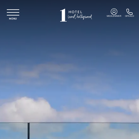
Spring til hovedindhold
MEDLEMMER
OPKALD
MENU