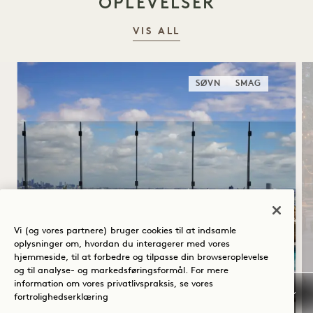
OPLEVELSER
VIS ALL
SØVN
SMAG
Vi (og vores partnere) bruger cookies til at indsamle
SOMMERSOLHVERV
oplysninger om, hvordan du interagerer med vores
hjemmeside, til at forbedre og tilpasse din browseroplevelse
Op til 30 % rabat på dit ophold
og til analyse- og markedsføringsformål. For mere
information om vores privatlivspraksis, se vores
En flaske rosé
fortrolighedserklæring
Fleksible afbestillingsbetingelser