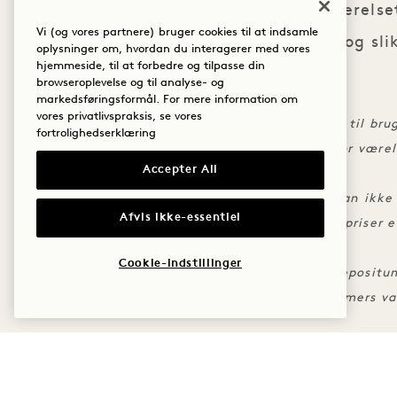
Friskbagte kager og mælk på værelse
Vi (og vores partnere) bruger cookies til at indsamle
Film på værelset samt popcorn og sli
oplysninger om, hvordan du interagerer med vores
hjemmeside, til at forbedre og tilpasse din
browseroplevelse og til analyse- og
DET SMÅ TEXT
markedsføringsformål. For mere information om
vores privatlivspraksis, se vores
Telt og projektor er inkluderet i pakken til br
fortrolighedserklæring
Én filmkredit pr. ophold, gælder ikke for værel
Accepter All
bruges, bortfalder den
Filmkreditten kan ikke overdrages og kan ikke 
Afvis ikke-essentiel
Kan ikke kombineres med andre tilbud/priser 
forhandlede priser og medlemskaber
Cookie-indstillinger
Bemærk venligst, at der opkræves et depositu
Afbestilling af suiter skal ske med 72 timers va
FLERE TILBUD OG OPLE