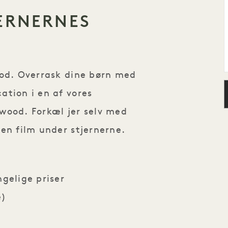
JERNERNES
ood. Overrask dine børn med
ation i en af vores
wood. Forkæl jer selv med
 en film under stjernerne.
gelige priser
e)