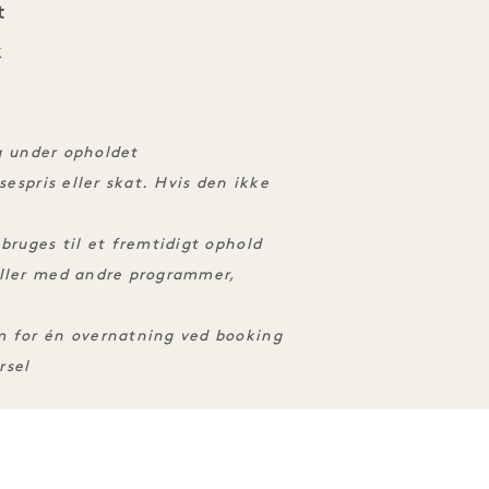
t
k
ug under opholdet
sespris eller skat. Hvis den ikke
bruges til et fremtidigt ophold
eller med andre programmer,
m for én overnatning ved booking
rsel
VELSER