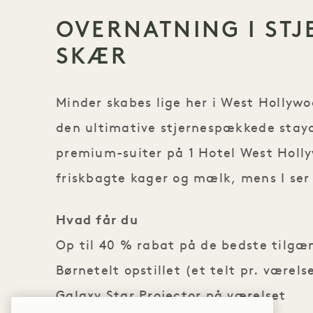
OVERNATNING I ST
SKÆR
Minder skabes lige her i West Hollyw
den ultimative stjernespækkede stayc
premium-suiter på 1 Hotel West Holly
friskbagte kager og mælk, mens I ser
Hvad får du
Op til 40 % rabat på de bedste tilgæn
Børnetelt opstillet (et telt pr. værels
Galaxy Star Projector på værelset