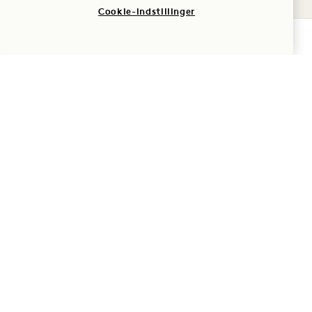
Cookie-indstillinger
Del denne begivenhed:
TJEK TILGÆNGELIGHED
1 Hotel Tokyo
2‑17‑22 Akasaka
Minato-Ku
,
Tokyo
107-0052
Japan
Hotel:
+81 3 6441 3040
Reservationer:
0053 165 0243