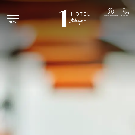
Spring til hovedindhold
MEDLEMMER
OPKALD
MENU