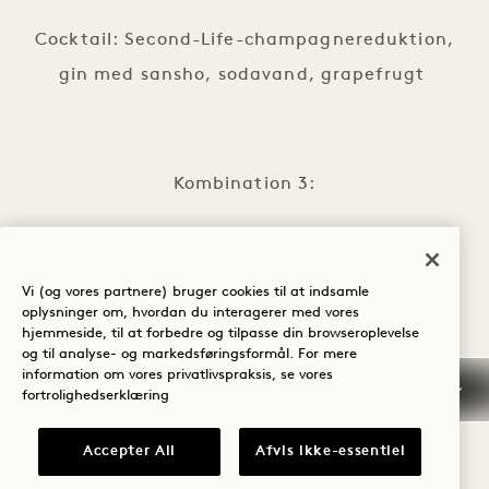
Cocktail: Second-Life-champagnereduktion,
gin med sansho, sodavand, grapefrugt
Kombination 3:
Dessert: NiNi Bar-soufflé
Cocktail: White Mocha, Brother’s Bond 1 Hotel
Vi (og vores partnere) bruger cookies til at indsamle
oplysninger om, hvordan du interagerer med vores
Regenerative Grain Whiskey, espressolikør,
hjemmeside, til at forbedre og tilpasse din browseroplevelse
og til analyse- og markedsføringsformål. For mere
espresso, hvid chokolade
information om vores privatlivspraksis, se vores
fortrolighedserklæring
Accepter All
Afvis ikke-essentiel