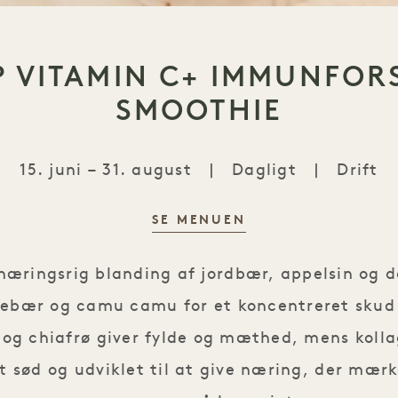
 VITAMIN C+ IMMUNFOR
SMOOTHIE
15. juni – 31. august
|
Dagligt
|
Drift
SE MENUEN
Goop Vitamin C+ Immunfors
 næringsrig blanding af jordbær, appelsin og da
sebær og camu camu for et koncentreret skud
og chiafrø giver fylde og mæthed, mens kolla
let sød og udviklet til at give næring, der mæ