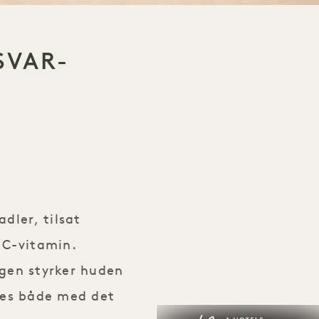
SVAR-
tærkende Smoothie
dler, tilsat
 C-vitamin.
gen styrker huden
rkes både med det