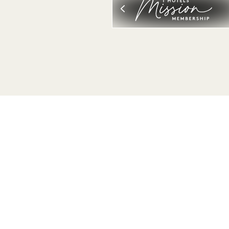
Vær den første til at finde ud af alt om 1 Hotels
Fornavn
Efternavn
E-mail