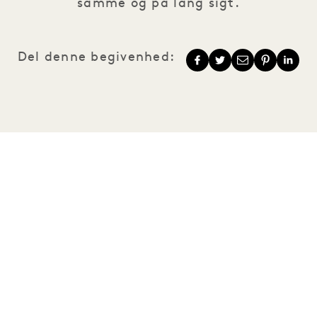
samme og på lang sigt.
Del denne begivenhed:
1 Hotels
Vores lokationer
Mission
Vores historie
Bliv en del af vores
Bæredygtighed
team
The Field Guide
1 Homes
Tryk på
Udvikling