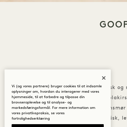
GOOP
Vi (og vores partnere) bruger cookies til at indsamle
En frisk og
oplysninger om, hvordan du interagerer med vores
acerolakir
hjemmeside, til at forbedre og tilpasse din
browseroplevelse og til analyse- og
Græskarkernsmør 
markedsføringsformål. For mere information om
vores privatlivspraksis, se vores
indefra. Frisk, 
fortrolighedserklæring