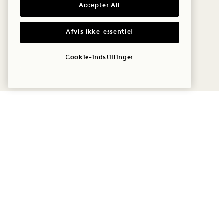
Accepter All
Afvis ikke-essentiel
Cookie-indstillinger
1 Hotel Seattle
2125 Terry Ave
Politikker
Seattle
,
WA
Kæledyrsvenlig
98121
Tilgængelighed
USA
Presse
Hotel:
Ofte stillede