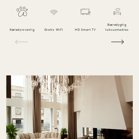
Bæredygtig
Kæledyrsvenlig
Gratis WiFi
HD Smart TV
luksusmadras
1 / 19