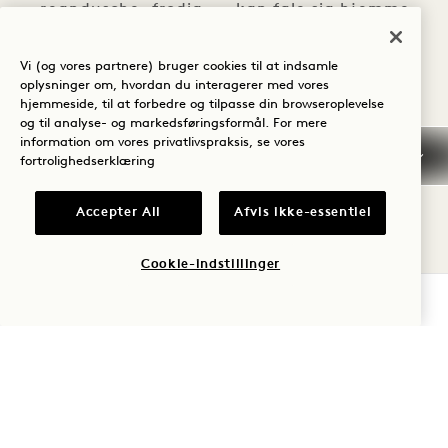
regndusche, frodig
kan føle sig hjemme.
lokal beplantning,
TILST
TILSTØDENDE
Vi (og vores partnere) bruger cookies til at indsamle
håndhuggede sten og
oplysninger om, hvordan du interagerer med vores
hjemmeside, til at forbedre og tilpasse din browseroplevelse
bæredygtigt træ fra
og til analyse- og markedsføringsformål. For mere
Windsor Estate.
information om vores privatlivspraksis, se vores
fortrolighedserklæring
VÆRELSER
VORES VÆRELSER
Accepter All
Afvis ikke-essentiel
Cookie-indstillinger
TJEK TILGÆNGELIGHED
UDFORSK TILBUD OG
OPLEVELSER