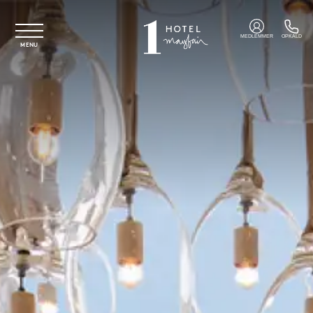
Spring til hovedindhold
MEDLEMMER
OPKALD
MENU