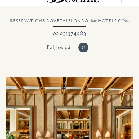
DOVETALE
RESERVATIONS.DOVETALELONDON@1HOTELS.COM
02031374983
Følg os på
https://www.instagram.c