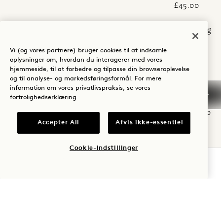
£45.00
Umai-kaviar
30,00 £ / 10 g
£90.00 /30g
Vi (og vores partnere) bruger cookies til at indsamle
oplysninger om, hvordan du interagerer med vores
hjemmeside, til at forbedre og tilpasse din browseroplevelse
BRØD OG SNACKS TIL AT DELE
og til analyse- og markedsføringsformål. For mere
information om vores privatlivspraksis, se vores
fortrolighedserklæring
Baguette af
ea
surdej
£5.00
Accepter All
Afvis ikke-essentiel
Kultiveret
smør
Cookie-indstillinger
Flourish Farm crudités
£9.00
BOOK NU
Labneh med kokos
FORRETT