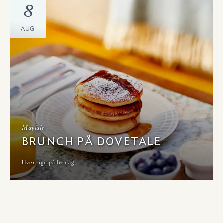
8
AUG
Mayfair
BRUNCH PÅ DOVETALE
Hver uge på lørdag