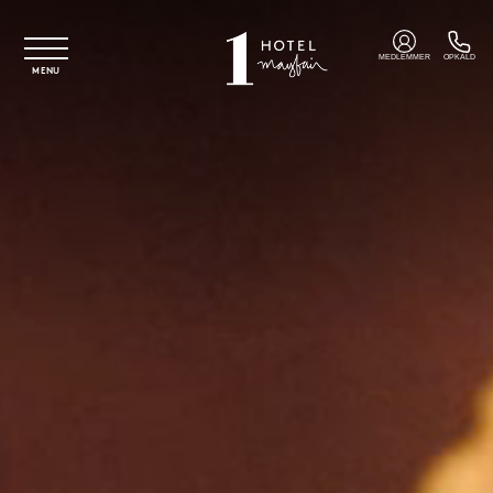
Spring til hovedindhold
MEDLEMMER
OPKALD
MENU