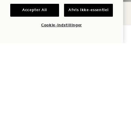
1 / 26
Accepter All
Afvis ikke-essentiel
Cookie-indstillinger
BOOK NU
Detaljer om politikken
Politik for afbestilling
Garanteret reservation
Kreditkort