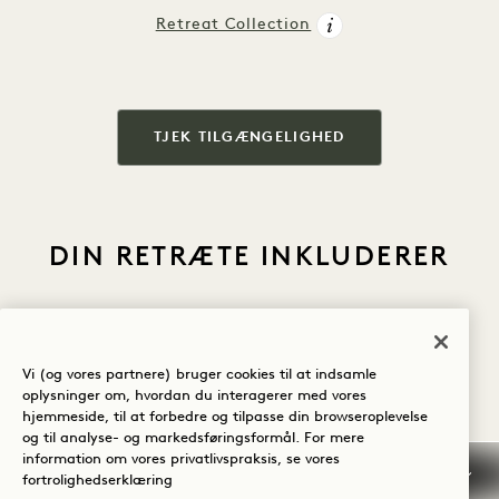
Retreat Collection
TJEK TILGÆNGELIGHED
DIN RETRÆTE INKLUDERER
Vi (og vores partnere) bruger cookies til at indsamle
oplysninger om, hvordan du interagerer med vores
Gratis
minibarsnacks
Gratis
hjemmeside, til at forbedre og tilpasse din browseroplevelse
og læskedrikke
Hotelkredit
cykeludlejning
Vaskeri-service
og til analyse- og markedsføringsformål. For mere
information om vores privatlivspraksis, se vores
fortrolighedserklæring