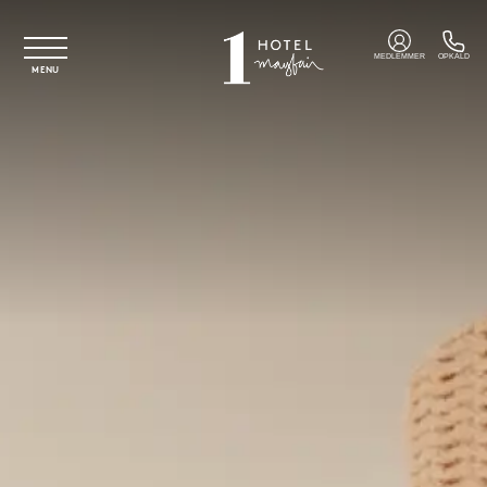
Spring til hovedindhold
MEDLEMMER
OPKALD
MENU