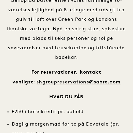
Genoplad batterierne i vores rummelige to-
værelses lejlighed på 8. etage med udsigt fra
gulv til loft over Green Park og Londons
ikoniske vartegn. Nyd en solrig stue, spisestue
med plads til seks personer og rolige
soveværelser med brusekabine og fritstående
badekar.
For reservationer, kontakt
shgroupreservations@sabre.com
venligst
:
HVAD DU FÅR
£250 i hotelkredit pr. ophold
Daglig morgenmad for to på Dovetale (pr.