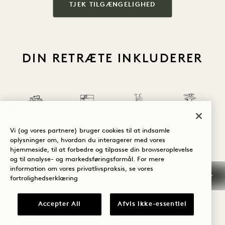
TJEK TILGÆNGELIGHED
DIN RETRÆTE INKLUDERER
Gratis
minibarsnacks
Gratis
Vi (og vores partnere) bruger cookies til at indsamle
og læskedrikke
Hotelkredit
cykeludlejning
Vaskeri-service
oplysninger om, hvordan du interagerer med vores
hjemmeside, til at forbedre og tilpasse din browseroplevelse
og til analyse- og markedsføringsformål. For mere
information om vores privatlivspraksis, se vores
1 / 26
fortrolighedserklæring
Accepter All
Afvis ikke-essentiel