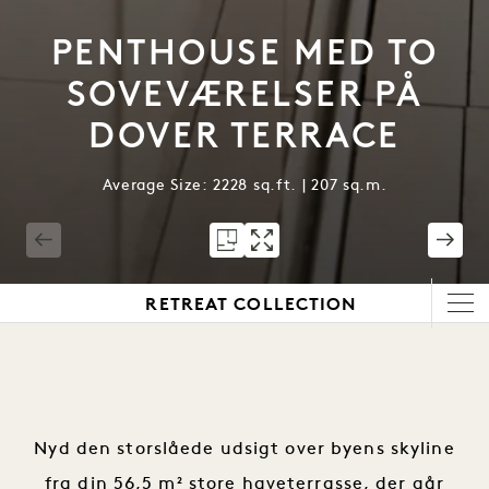
PENTHOUSE MED TO
SOVEVÆRELSER PÅ
DOVER TERRACE
Average Size: 2228 sq.ft. | 207 sq.m.
1 / 9
RETREAT COLLECTION
Nyd den storslåede udsigt over byens skyline
fra din 56,5 m² store haveterrasse, der går