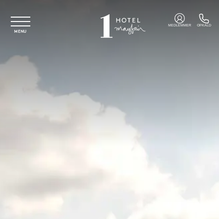
Spring til hovedindhold
MEDLEMMER
OPKALD
MENU