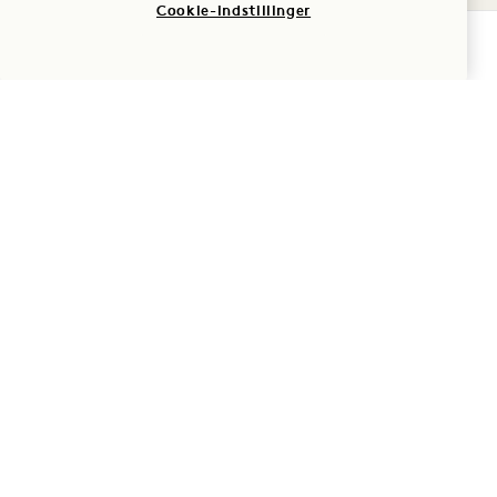
Cookie-indstillinger
BOOK NU
Detaljer om politikken
Politik for afbestilling
Garanteret reservation
Kreditkort
Tidlig ankomst/sen
afgang
Skatter og afgifter
Kæledyr