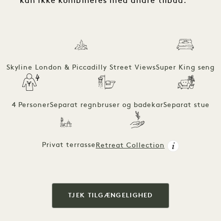
kan ikke kombineres med andre tilbud.
Skyline London & Piccadilly Street Views
Super King seng
4 Personer
Separat regnbruser og badekar
Separat stue
Privat terrasse
Retreat Collection
TJEK TILGÆNGELIGHED