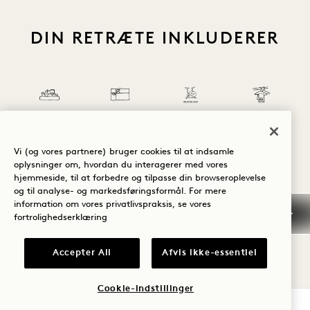
DIN RETRÆTE INKLUDERER
Gratis
minibarsnacks
Gratis
og læskedrikke
Hotelkredit
cykeludlejning
Vaskeri-service
Vi (og vores partnere) bruger cookies til at indsamle
oplysninger om, hvordan du interagerer med vores
hjemmeside, til at forbedre og tilpasse din browseroplevelse
og til analyse- og markedsføringsformål. For mere
1 / 26
information om vores privatlivspraksis, se vores
fortrolighedserklæring
Accepter All
Afvis ikke-essentiel
Cookie-indstillinger
BOOK NU