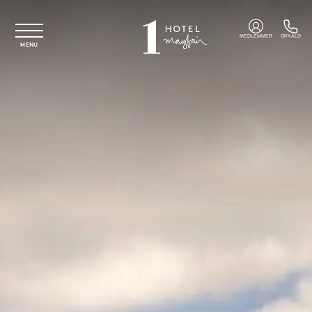
Spring til hovedindhold
MEDLEMMER
OPKALD
MENU