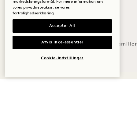
Græskarkernsmør 
markedsføringsformål. For mere information om
Velvære
vores privatlivspraksis, se vores
indefra. Frisk, 
fortrolighedserklæring
Golf
Accepter All
Romantik
Afvis ikke-essentiel
Tid med familie
Eventyr
Cookie-indstillinger
1 Hotel Hanalei Bay
5520 Ka Haku Rd
Politikker
Princeville, Kauaʻi
,
Kæledyrsvenlig