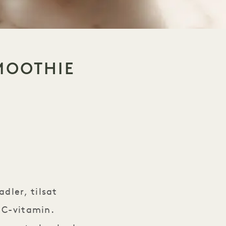
MOOTHIE
dler, tilsat
 C-vitamin.