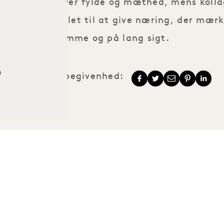
og chiafrø giver fylde og mæthed, mens kolla
let sød og udviklet til at give næring, der mæ
samme og på lang sigt.
n
Del denne begivenhed:
1 Hotels
Vores lokationer
Mission
Vores historie
Bliv en del af vores