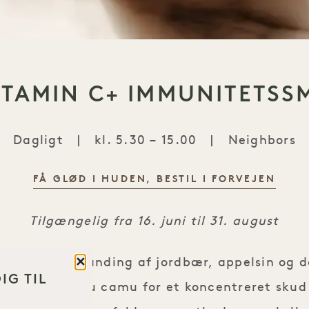
ITAMIN C+ IMMUNITETSS
Dagligt
|
kl. 5.30 – 15.00
|
Neighbors
FÅ GLØD I HUDEN, BESTIL I FORVEJEN
GOOP VITAMIN C+ IMMUNITETSSMOOTHIE
Tilgængelig fra 16. juni til 31. august
Luk
 næringsrig blanding af jordbær, appelsin og da
IG TIL
sebær og camu camu for et koncentreret skud