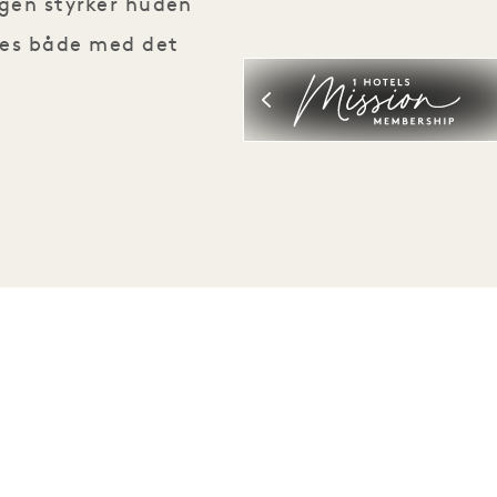
gen styrker huden
rkes både med det
Vær den første til at finde ud af alt om 1 Hotels
Fornavn
Efternavn