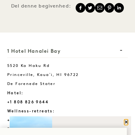
Del denne begivenhed:
1 Hotel Hanalei Bay
5520 Ka Haku Rd
Princeville, Kauaʻi
,
HI
96722
De Forenede Stater
Hotel:
+1 808 826 9644
Wellness-retreats:
+1 808 977 1237
Luk
HVAD BRINGER
Reservationer: