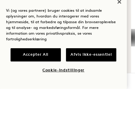
DIG TIL HANALEI
+1 833 623 2111
BAY?
Vi (og vores partnere) bruger cookies til at indsamle
Hanalei Bay
Kontakt os
oplysninger om, hvordan du interagerer med vores
Politikker
Ofte stillede
hjemmeside, til at forbedre og tilpasse din browseroplevelse
Velvære
og til analyse- og markedsføringsformål. For mere
Kæledyrsvenlig
spørgsmål
information om vores privatlivspraksis, se vores
Golf
Tilgængelighed
Bliv en del af vores
fortrolighedserklæring
Romantik
Presse
team
Accepter All
Afvis ikke-essentiel
Tid med
familien
Cookie-indstillinger
TJEK TILGÆNGELIGHED
Eventyr
1 Hotels
Vores lokationer
Mission
Vær den første til at finde ud af alt om 1 Hotels
Vores historie
Bliv en del af vores
Fornavn
Bæredygtighed
team
The Field Guide
1 Homes