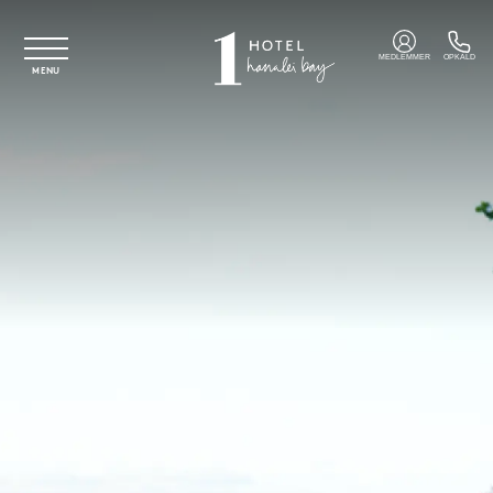
Spring til hovedindhold
MEDLEMMER
OPKALD
MENU