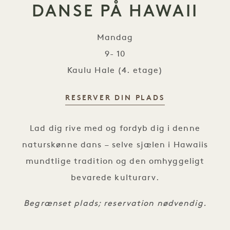
DANSE PÅ HAWAII
Mandag
9- 10
Kaulu Hale (4. etage)
RESERVER DIN PLADS
Hula, kunsten at danse på Hawaii
Lad dig rive med og fordyb dig i denne
naturskønne dans – selve sjælen i Hawaiis
mundtlige tradition og den omhyggeligt
bevarede kulturarv.
Begrænset plads; reservation nødvendig.