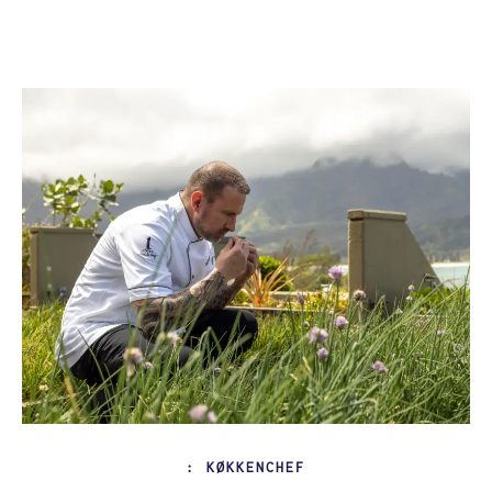
SLOGAN
: KØKKENCHEF