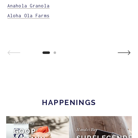
Anahola Granola
Aloha Ola Farms
1 / 2
HAPPENINGS
Hanalei Bay
GOOP
MAN
Hanalei Bay