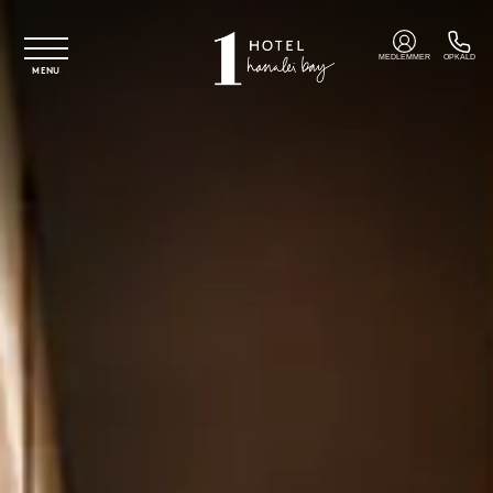
Spring til hovedindhold
MEDLEMMER
OPKALD
MENU