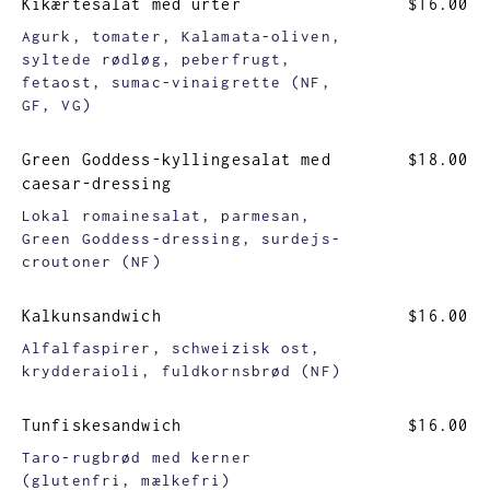
Kikærtesalat med urter
$16.00
Agurk, tomater, Kalamata-oliven,
syltede rødløg, peberfrugt,
fetaost, sumac-vinaigrette (NF,
GF, VG)
Green Goddess-kyllingesalat med
$18.00
caesar-dressing
Lokal romainesalat, parmesan,
Green Goddess-dressing, surdejs-
croutoner (NF)
Kalkunsandwich
$16.00
Alfalfaspirer, schweizisk ost,
krydderaioli, fuldkornsbrød (NF)
Tunfiskesandwich
$16.00
Taro-rugbrød med kerner
(glutenfri, mælkefri)