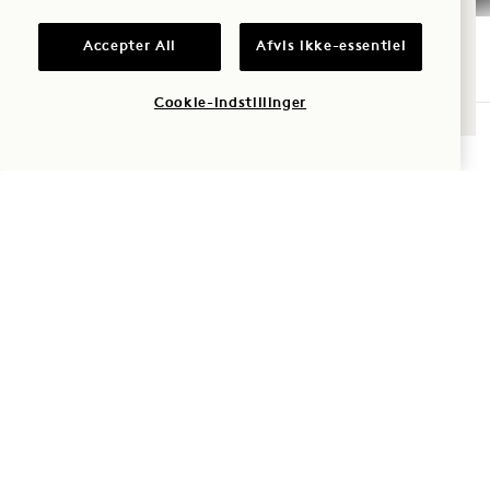
Romantik
Croissanter med smør
$7.00
Accepter All
Afvis ikke-essentiel
Tid med
Chokolade
familien
$8.00
Cookie-indstillinger
Skinke og ost
BESTIL PÅ FORHÅND
Eventyr
$9.00
Sæsonens frugtkage
$8.00
(NF, VG)
Blåbær-muffin
$8.00
(GF)
Kanelsnegl
$8.00
Bananbrød
$8.00
Ristede macadamia-nødder