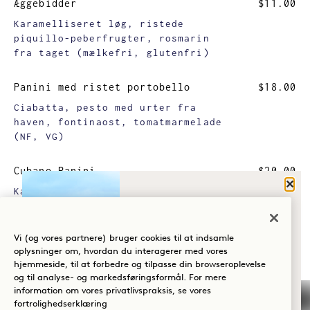
Æggebidder
$11.00
Karamelliseret løg, ristede
piquillo-peberfrugter, rosmarin
fra taget (mælkefri, glutenfri)
Panini med ristet portobello
$18.00
Ciabatta, pesto med urter fra
haven, fontinaost, tomatmarmelade
(NF, VG)
Cubano Panini
$20.00
Luk
Kalua-svinekød, røget skinke,
HVAD BRINGER
schweizerost, dijon, krydrede
DIG TIL HANALEI
pickles (NF)
BAY?
Vi (og vores partnere) bruger cookies til at indsamle
oplysninger om, hvordan du interagerer med vores
Kaua'i-kakaomuffin
$9.00
hjemmeside, til at forbedre og tilpasse din browseroplevelse
Velvære
Lilla søde kartofler fra Okinawa,
og til analyse- og markedsføringsformål. For mere
chokoladestykker, kokosukker (NF,
information om vores privatlivspraksis, se vores
Golf
GF, V)
fortrolighedserklæring