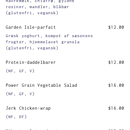
Havremælk, chiafrø, gyldne
rosiner, mandler, blåbær
(glutenfri, vegansk)
Garden Isle-parfait
$12.00
Græsk yoghurt, kompot af sæsonens
frugter, hjemmelavet granola
(glutenfri, vegansk)
Protein-daddelbarer
$12.00
(NF, GF, V)
Power Grain Vegetable Salad
$16.00
(NF, GF, V)
Jerk Chicken-wrap
$16.00
(NF, DF)