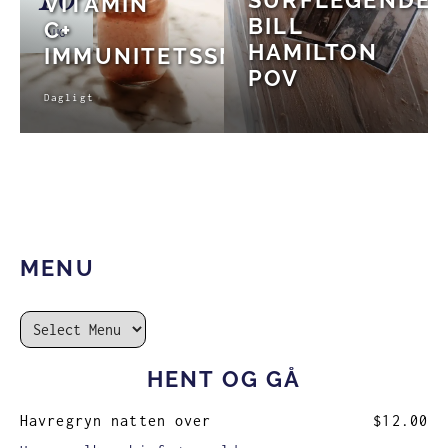
10
SURFLEGENDE
VITAMIN
BILL
C+
AUG
HAMILTON
IMMUNITETSSMOOTHIE
POV
Dagligt
MENU
HENT OG GÅ
Havregryn natten over
$12.00