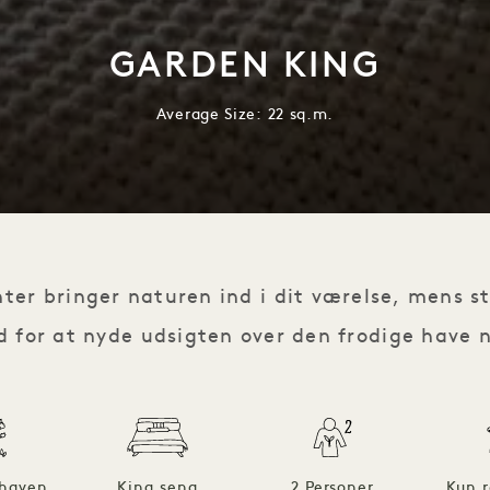
GARDEN KING
Average Size: 22 sq.m.
er bringer naturen ind i dit værelse, mens st
 for at nyde udsigten over den frodige have 
 haven
King seng
2 Personer
Kun r