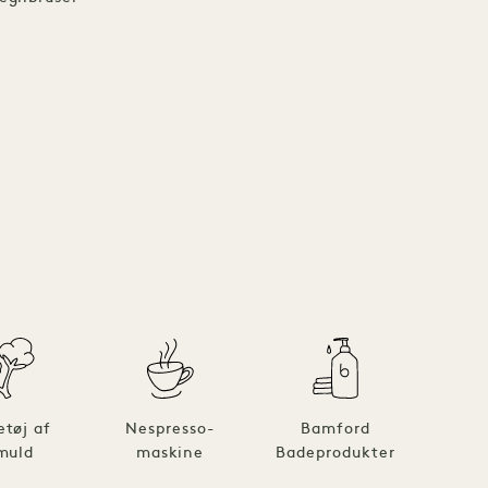
etøj af
Nespresso-
Bamford
B
muld
maskine
Badeprodukter
bade
b