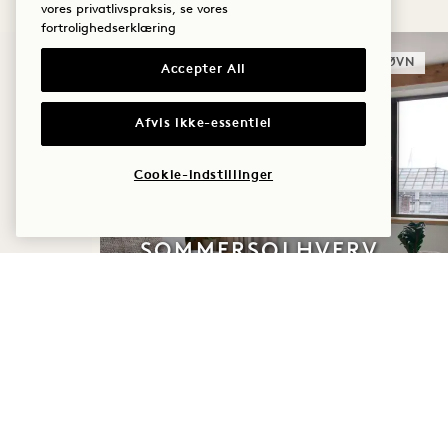
vores privatlivspraksis, se vores
fortrolighedserklæring
SØVN
Accepter All
Afvis ikke-essentiel
Cookie-indstillinger
SOMMERSOLHVERV
Op til 30 % rabat på dit ophold
En flaske rosé
Fleksible afbestillingsbetingelser