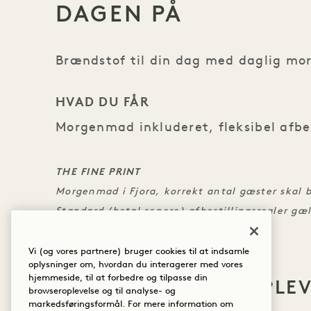
DAGEN PÅ
Brændstof til din dag med daglig m
HVAD DU FÅR
Morgenmad inkluderet, fleksibel afbes
THE FINE PRINT
Morgenmad i Fjora, korrekt antal gæster skal
Standard (betal senere) afbestillingsregler gæ
Vi (og vores partnere) bruger cookies til at indsamle
oplysninger om, hvordan du interagerer med vores
hjemmeside, til at forbedre og tilpasse din
FLERE TILBUD OG OPLE
browseroplevelse og til analyse- og
markedsføringsformål. For mere information om