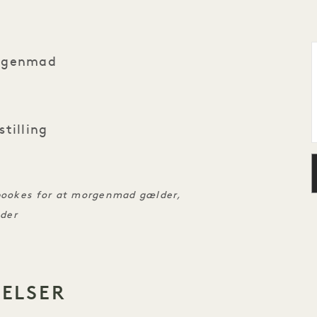
orgenmad
tilling
 bookes for at morgenmad gælder,
lder
VELSER