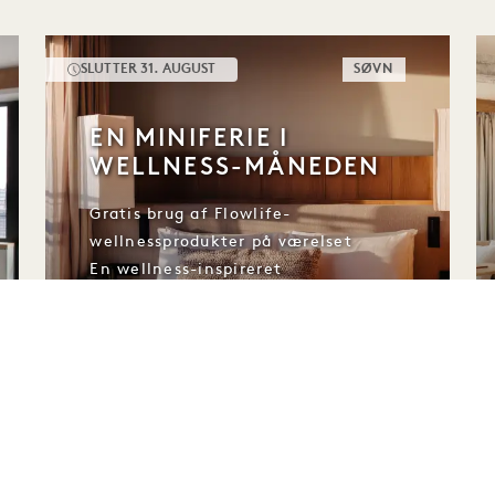
SLUTTER 31. AUGUST
SØVN
EN MINIFERIE I
WELLNESS-MÅNEDEN
Gratis brug af Flowlife-
wellnessprodukter på værelset
En wellness-inspireret
velkomstpakke, der er omhyggeligt
sammensat til din ankomst
Sen udtjekning* for en afslappet
afrejse