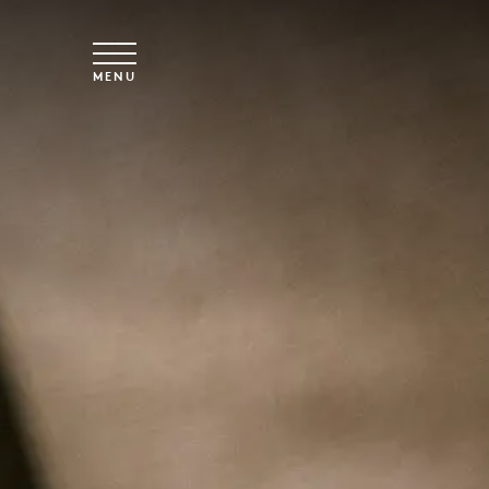
Spring til hovedindhold
MENU