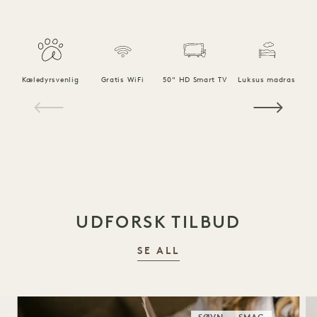
Kæledyrsvenlig
Gratis WiFi
50" HD Smart TV
Luksus madras
1 / 18
UDFORSK TILBUD
SE ALL