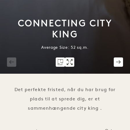
CONNECTING CITY
KING
Average Size: 52 sq.m.
1 / 7
Det perfekte fristed, når du har brug for
plads til at sprede dig, er et
sammenhængende city king .