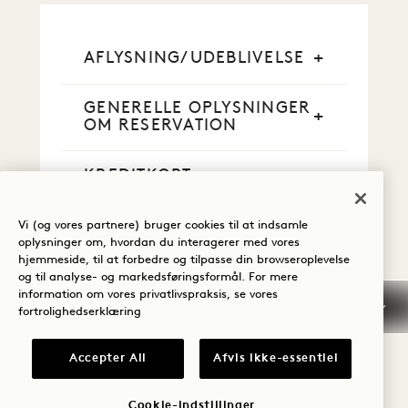
AFLYSNING/UDEBLIVELSE
GENERELLE OPLYSNINGER
OM RESERVATION
KREDITKORT
KONTANT BETALING
Vi (og vores partnere) bruger cookies til at indsamle
oplysninger om, hvordan du interagerer med vores
hjemmeside, til at forbedre og tilpasse din browseroplevelse
RYGNING
og til analyse- og markedsføringsformål. For mere
information om vores privatlivspraksis, se vores
fortrolighedserklæring
TIDLIG ANKOMST / SEN
AFGANG
Accepter All
Afvis ikke-essentiel
SKATTER OG AFGIFTER
Cookie-indstillinger