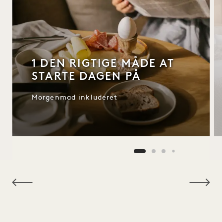
1 DEN RIGTIGE MÅDE AT
STARTE DAGEN PÅ
Morgenmad inkluderet
NaN / 9