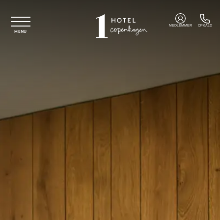
Spring til hovedindhold
MEDLEMMER
OPKALD
MENU