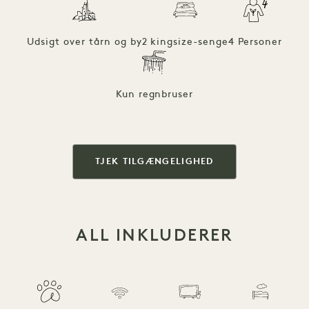
Udsigt over tårn og by
2 kingsize-senge
4 Personer
Kun regnbruser
TJEK TILGÆNGELIGHED
ALL INKLUDERER