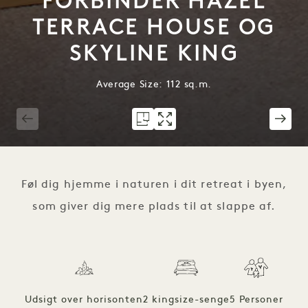
FORBINDER HAZEL
TERRACE HOUSE OG
SKYLINE KING
Average Size: 112 sq.m.
1 / 10
Føl dig hjemme i naturen i dit retreat i byen,
som giver dig mere plads til at slappe af.
Udsigt over horisonten
2 kingsize-senge
5 Personer