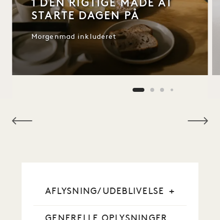
1 DEN RIGTIGE MÅDE AT
STARTE DAGEN PÅ
Morgenmad inkluderet
NaN / 9
AFLYSNING/UDEBLIVELSE
GENERELLE OPLYSNINGER