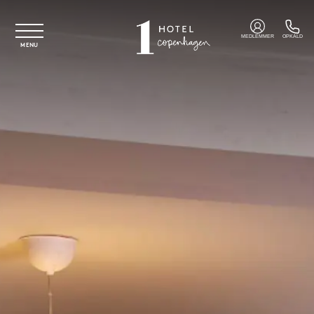
Spring til hovedindhold
MEDLEMMER
OPKALD
MENU