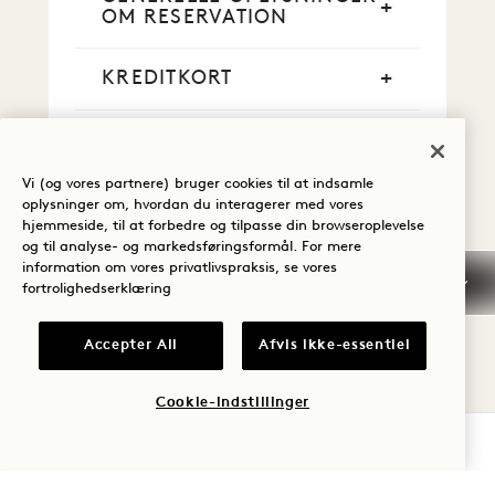
OM RESERVATION
KREDITKORT
KONTANT BETALING
Vi (og vores partnere) bruger cookies til at indsamle
RYGNING
oplysninger om, hvordan du interagerer med vores
hjemmeside, til at forbedre og tilpasse din browseroplevelse
og til analyse- og markedsføringsformål. For mere
TIDLIG ANKOMST / SEN
information om vores privatlivspraksis, se vores
AFGANG
fortrolighedserklæring
SKATTER OG AFGIFTER
Accepter All
Afvis ikke-essentiel
Cookie-indstillinger
KÆLEDYR
TJEK TILGÆNGELIGHED
PARKERING