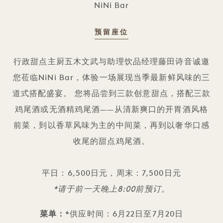
NiNi Bar
预留座位
甜点与鸡尾酒搭配
行政甜点主厨五木文武与助理饮品经理藤田诗音诚邀
您莅临NiNi Bar，体验一场展现当季最新鲜风味的三
道式搭配盛宴。 您将品尝到三款创意甜点，搭配三款
鸡尾酒或无酒精鸡尾酒——从清新爽口的开胃酒风格
前菜，到以香草风味为主的中间菜，再到以奢华口感
收尾的甜点鸡尾酒。
平日：6,500日元，周末：7,500日元
*请于前一天晚上8:00前预订。
菜单：
*供应时间：6月22日至7月20日