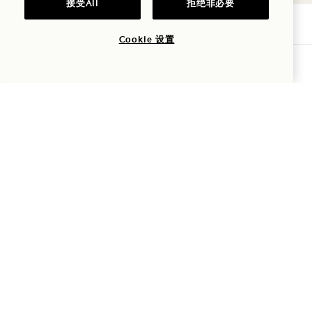
接受All
拒绝非必要
Cookie 设置
1 Hotel Tokyo
查询可用性
赤坂2-17-22
港区
Tokyo
107-0052
日本
酒店
+81 3 6441 3040
预订：
0053 165 0243
+1 833 770 5111
Tokyo
联系我们
酒店政策
新闻
宠物友好
常见问题