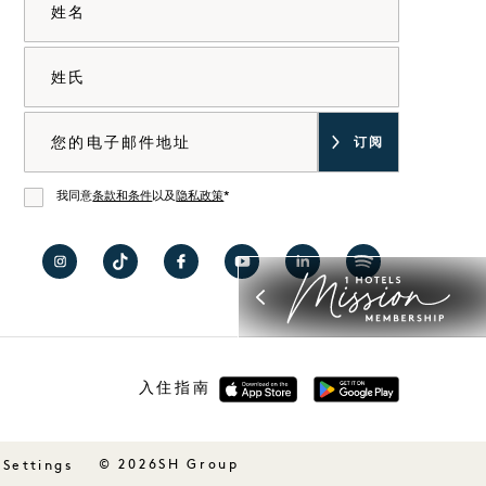
姓氏
电子邮件
我同意
条款和条件
以及
隐私政策
*
同意
在
访问
在
在
在
访问
Instagram
TikTok
Facebook
YouTube
LinkedIn
Spotify
上访
上的1
上访
上访
上访
上的1
问
Hotels
问
问1
问1
Hotels
入住指南
Copenhagen
Copenhagen
Hotels
Hotels
1
1
Hotel
Hotel
© 2026SH Group
 Settings