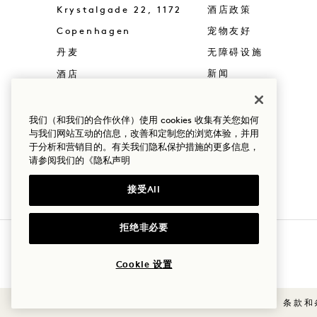
Krystalgade 22, 1172
酒店政策
Copenhagen
宠物友好
丹麦
无障碍设施
酒店
新闻
+45 33 45 91 00
常见问题
预订：
我们（和我们的合作伙伴）使用 cookies 收集有关您如何
与我们网站互动的信息，改善和定制您的浏览体验，并用
+45 33 45 98 00
于分析和营销目的。有关我们隐私保护措施的更多信息，
+1 855 212 0200
请参阅我们的
《隐私声明
Copenhagen
联系我们
接受All
拒绝非必要
Cookie 设置
条款和