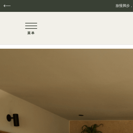
放慢脚步
NaN / 3
菜单
跳至主要内容