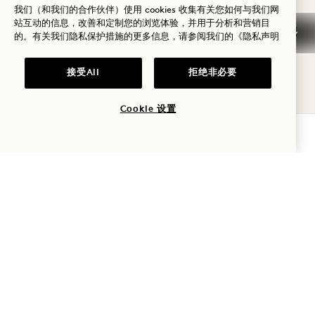
我们（和我们的合作伙伴）使用 cookies 收集有关您如何与我们网
站互动的信息，改善和定制您的浏览体验，并用于分析和营销目
请联系我们的礼宾团队，获取Copenhagen公园、宠
的。有关我们隐私保护措施的更多信息，请参阅我们的
《隐私声明
物商店、美容沙龙等相关资讯。我们也很乐意为您推
接受All
拒绝非必要
荐宠物托管或遛狗服务。
Cookie 设置
养了其他类型的宠物？我们也很乐意接待它们。请随
查询可用性
时联系我们，我们将竭尽全力满足您的需求。
1 Hotel Copenhagen
Krystalgade 22, 1172