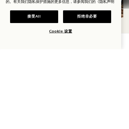
的。有关我们隐私保护措施的更多信息，请参阅我们的
《隐私声明
接受All
拒绝非必要
标语
支持我们的人民和社区
Cookie 设置
人与公平
查询可用性
创建包容文化是我们作为人类的责任，也是我们彼此
的责任，更是我们对这个美丽世界的责任。我们共同
承诺，在我们不断壮大的团队成员、客人和合作伙伴
社区中，为每个人提供多样化和公平的代表权。