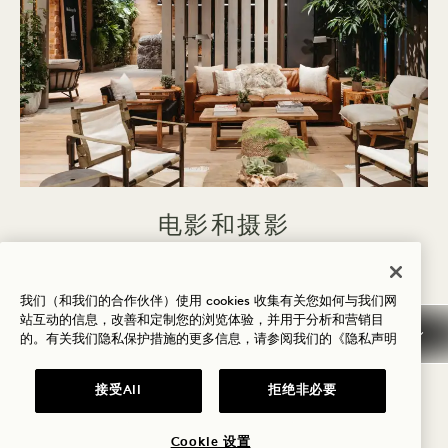
电影和摄影
Harriet's Rooftop Terrace House Suite我们为您
我们（和我们的合作伙伴）使用 cookies 收集有关您如何与我们网
下一部影视作品、电视广告、宣传片或媒体见面会提
站互动的信息，改善和定制您的浏览体验，并用于分析和营销目
供理想的拍摄场景。更重要的是，我们提供全方位支
的。有关我们隐私保护措施的更多信息，请参阅我们的
《隐私声明
持，助您轻松实现内容创作愿景，让作品完美呈现您
接受All
拒绝非必要
构想中的效果。
影视与摄影
探索更多
Cookie 设置