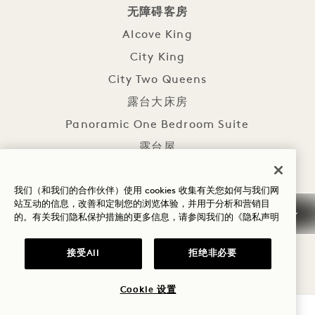
无障碍客房
Alcove King
City King
City Two Queens
露台大床房
Panoramic One Bedroom Suite
露台屋
藤架屋
我们（和我们的合作伙伴）使用 cookies 收集有关您如何与我们网
站互动的信息，改善和定制您的浏览体验，并用于分析和营销目
无障碍设施
的。有关我们隐私保护措施的更多信息，请参阅我们的
《隐私声明
32英寸宽无障碍门道及易操作门锁硬件
带扶手及折叠座椅的无障碍淋浴间，或带扶手及可拆
接受All
拒绝非必要
卸座椅的浴缸
Cookie 设置
带低位衣架和层架的无障碍衣柜，
查询可用性