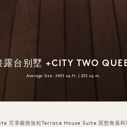
露台别墅 +CITY TWO QUE
Average Size: 2425 sq.ft. | 225 sq.m.
 Suite 尽享极致放松Terrace House Suite 