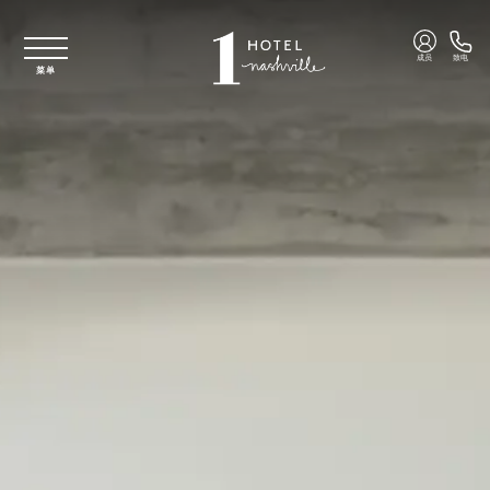
跳至主要内容
成员
致电
菜单