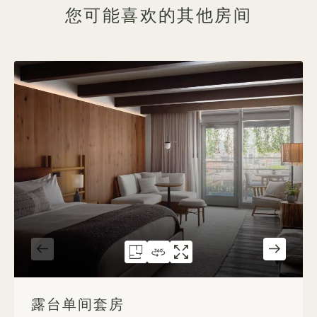
您可能喜欢的其他房间
304室平面图
360度全景 304
304号画廊
露台单间套房
露台单间套房
露台工作室套房
1 / 2
露台单间套房