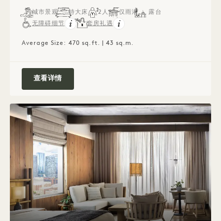
城市景观
特大床
2人
仅雨淋
露台
无障碍细节
套房礼遇
Average Size: 470 sq.ft. | 43 sq.m.
露台单间套房
查看详情