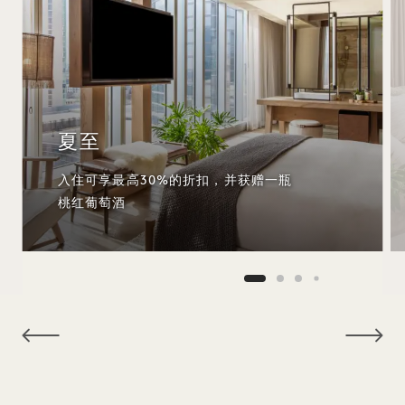
夏至
入住可享最高30%的折扣，并获赠一瓶
桃红葡萄酒
NaN / 15