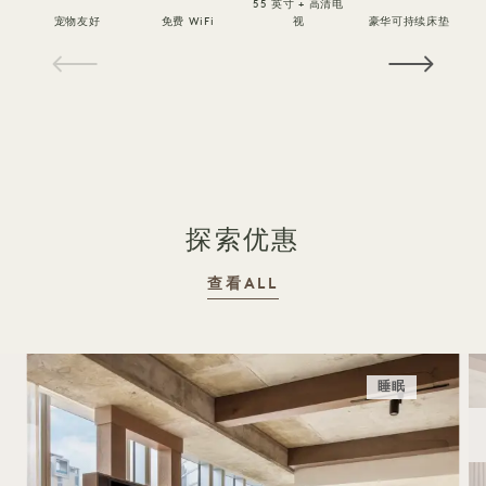
55 英寸 + 高清电
宠物友好
免费 WiFi
视
豪华可持续床垫
1 / 15
探索优惠
查看ALL
睡眠