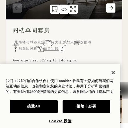
305号房型图
360度全景 305
305画廊
壁龛式单间套房
壁龛工作室套房
壁龛式单间套房
1 / 2
阁楼单间套房
塔楼与城市景观
特大床
2人
仅雨淋
戴森吹风机
套房礼遇
Average Size: 527 sq.ft. | 48 sq.m.
阁楼单间套房
查看详情
我们（和我们的合作伙伴）使用 cookies 收集有关您如何与我们网
站互动的信息，改善和定制您的浏览体验，并用于分析和营销目
的。有关我们隐私保护措施的更多信息，请参阅我们的
《隐私声明
接受All
拒绝非必要
Cookie 设置