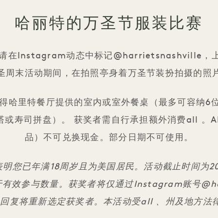
哈丽特的万圣节服装比赛
stagram动态中标记@harrietsnashville
圣周末活动期间，在拍照亭身着万圣节装扮拍摄的照
）将获得哈里特餐厅提供的室内或室外餐桌（最多可容纳
或寿司拼盘）。 获奖者需自行承担额外消费all 。A
品）不可兑换现金。部分日期不可使用。
即表明您已年满18周岁且为美国居民。活动截止时间为202
有效参与数量。获奖者将仅通过Instagram账号@harr
复将重新选定获奖者。本活动受all 、州及地方法律