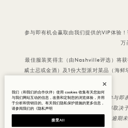
参与即有机会赢取由我们提供的VIP体验！请在In
万
最佳服装奖得主（由Nashville评选
威士忌或金酒）及1份大型派对菜品（海鲜塔
我们（和我们的合作伙伴）使用 cookies 收集有关您如何
本次赠品活动与Instagram无关。参与
与我们网站互动的信息，改善和定制您的浏览体验，并用
于分析和营销目的。有关我们隐私保护措施的更多信息，
将于2023年11月7日公布。 中奖概率取决于
请参阅我们的
《隐私声明
五日内回复确认领奖，逾期未回
接受All