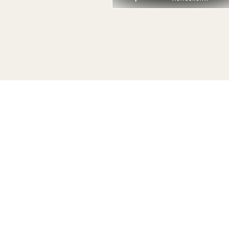
。
率先了解有关1 Hotels 的一切。
姓名
姓氏
电子邮件