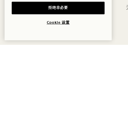
拒绝非必要
Cookie 设置
1 Hotel Nashville
德蒙布伦街 710 号
酒店政策
Nashville
,
TN
37203
宠物友好
美国
无障碍设施
酒店
新闻
+1 615 510 0400
常见问题