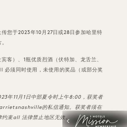
，上传您于2023年10月27日或28日参加哈里特
片。
6位宾客）、1瓶优质烈酒（伏特加、龙舌兰、
ll 必须同时使用，未使用的奖品（或部分奖
3年11月1日中部夏令时上午8:00，获奖者
ietsnashville的私信通知。获奖者须在
约束all 法律禁止地区无效。