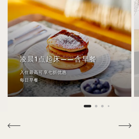
凌晨1点起床——含早餐
入住最高可享七折优惠
每日早餐
NaN / 10