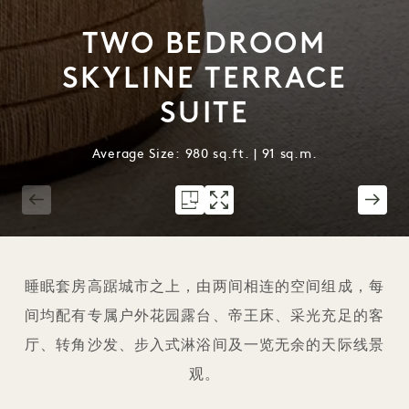
TWO BEDROOM
SKYLINE TERRACE
SUITE
Average Size: 980 sq.ft. | 91 sq.m.
1 / 3
睡眠套房高踞城市之上，由两间相连的空间组成，每
间均配有专属户外花园露台、帝王床、采光充足的客
厅、转角沙发、步入式淋浴间及一览无余的天际线景
观。