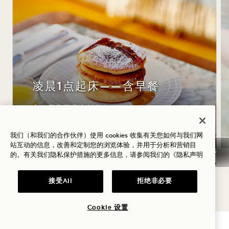
凌晨1点起床——含早餐
入住最高可享七折优惠
每日早餐
我们（和我们的合作伙伴）使用 cookies 收集有关您如何与我们网
站互动的信息，改善和定制您的浏览体验，并用于分析和营销目
的。有关我们隐私保护措施的更多信息，请参阅我们的
《隐私声明
NaN / 9
接受All
拒绝非必要
Cookie 设置
查询可用性