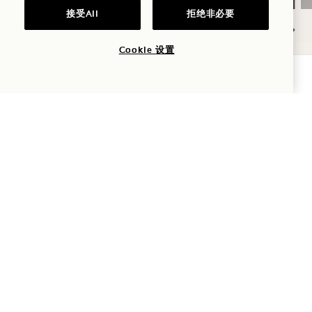
接受All
拒绝非必要
Cookie 设置
NaN / 9
查询可用性
1 Hotel Mayfair
伯克利街 3 号
伦敦
W1J 8DL
英国
酒店
+44 20 3988 0055