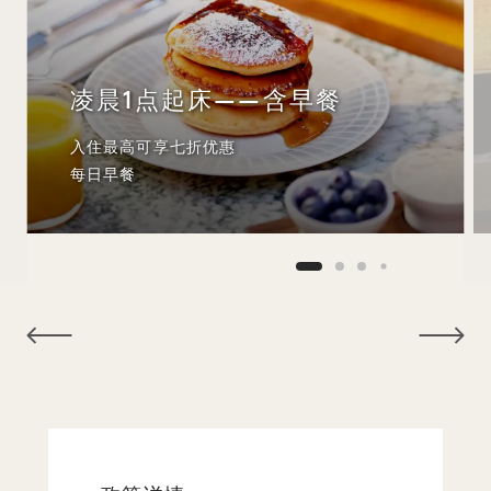
凌晨1点起床——含早餐
入住最高可享七折优惠
每日早餐
NaN / 10