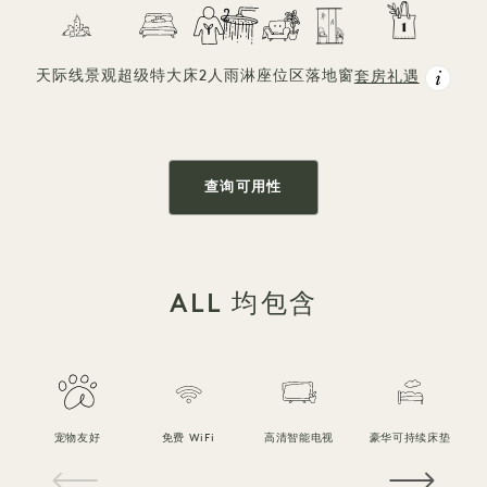
天际线景观
超级特大床
2人
雨淋
座位区
落地窗
套房礼遇
查询可用性
ALL 均包含
宠物友好
免费 WiFi
高清智能电视
豪华可持续床垫