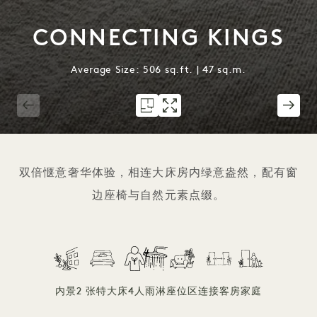
CONNECTING KINGS
Average Size: 506 sq.ft. | 47 sq.m.
1 / 2
双倍惬意奢华体验，相连大床房内绿意盎然，配有窗
边座椅与自然元素点缀。
内景
2 张特大床
4人
雨淋
座位区
连接客房
家庭