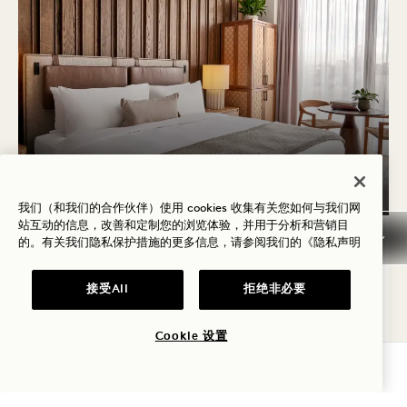
户型图 1709
360度全景 1709
1709画廊
SKYLINE KING
SKYLINE KING
SKYLINE KING
我们（和我们的合作伙伴）使用 cookies 收集有关您如何与我们网
站互动的信息，改善和定制您的浏览体验，并用于分析和营销目
1 / 2
的。有关我们隐私保护措施的更多信息，请参阅我们的
《隐私声明
SKYLINE KING
接受All
拒绝非必要
天际线景观
特大床
2人
雨淋
座位区
Average Size: 237 sq.ft. | 22 sq.m.
Cookie 设置
查询可用性
Skyline King
查看详情