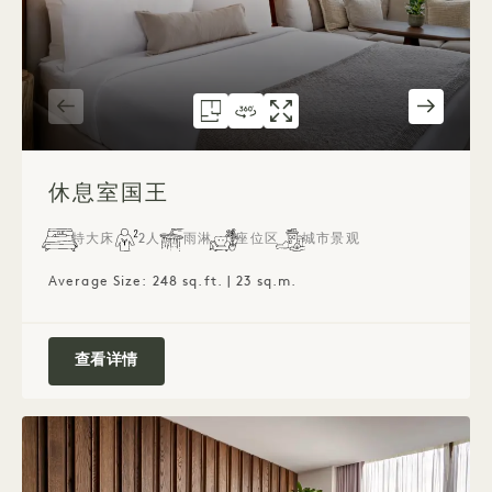
户型图 1701
360度全景 1701
1701画廊
客厅（大床房
LOUNGE KING
贵宾套房（大床房
）
1 / 3
休息室国王
特大床
2人
雨淋
座位区
城市景观
Average Size: 248 sq.ft. | 23 sq.m.
休息室国王
查看详情