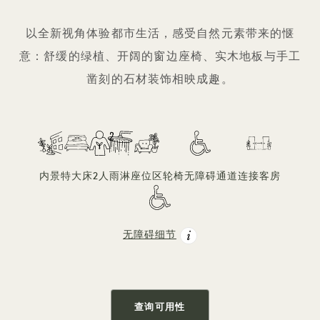
1 / 3
以全新视角体验都市生活，感受自然元素带来的惬
意：舒缓的绿植、开阔的窗边座椅、实木地板与手工
凿刻的石材装饰相映成趣。
内景
特大床
2人
雨淋
座位区
轮椅无障碍通道
连接客房
无障碍细节
查询可用性