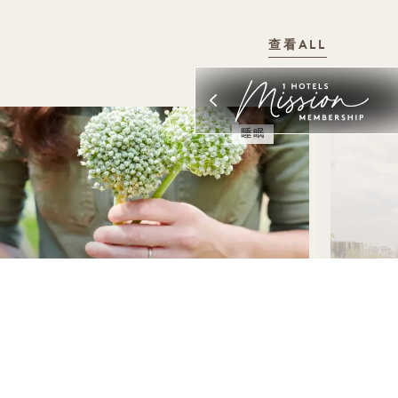
查看ALL
睡眠
奉献绿色，收获绿色
夏
住宿最高立减30%
住宿
30英镑酒店消费抵用金或捐赠
一瓶
灵活取消政策
灵活