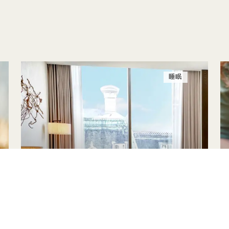
睡眠
睡眠
套房住宿最高可享30%折扣
含早餐
80英镑酒店消费抵用金
灵活取消政策