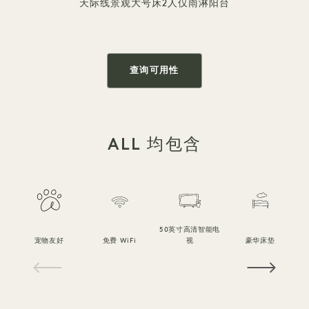
天际线景观
大号床
2人
仅雨淋
阳台
查询可用性
ALL 均包含
50英寸高清智能电
宠物友好
免费 WiFi
视
豪华床垫
1 / 18