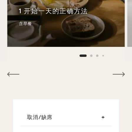
1 开始一天的正确方法
含早餐
NaN / 9
取消/缺席