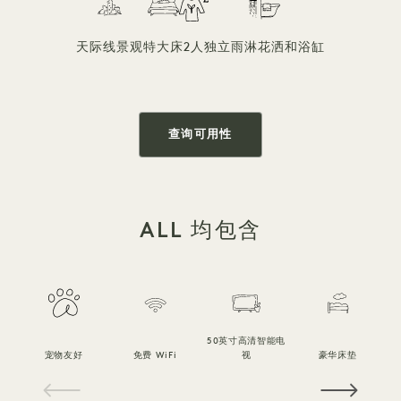
天际线景观
特大床
2人
独立雨淋花洒和浴缸
查询可用性
ALL 均包含
50英寸高清智能电
宠物友好
免费 WiFi
视
豪华床垫