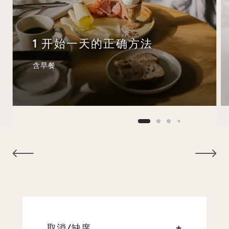
1 开始一天的正确方法
含早餐
NaN / 9
取消/缺席