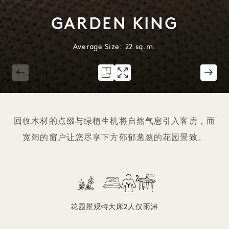
GARDEN KING
Average Size: 22 sq.m.
1 / 5
回收木材的点缀与绿植生机将自然气息引入客房，而
宽阔的窗户让您尽享下方郁郁葱葱的花园景致。
花园景观
特大床
2人
仅雨淋