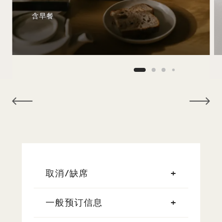
含早餐
NaN / 9
取消/缺席
一般预订信息