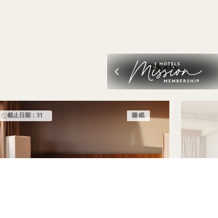
查看ALL
截止日期：31
睡眠
“健康月”度假之旅
睡