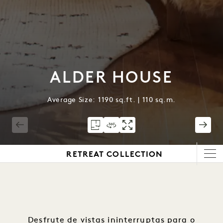
ALDER HOUSE
Average Size: 1190 sq.ft. | 110 sq.m.
1 / 5
RETREAT COLLECTION
Desfrute de vistas ininterruptas para o