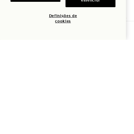
essencial
1 Hotel Seattle
Definições de
cookies
2125 Terry Ave
VERIFICAR DISPONIBILIDADE
Seattle
,
WA
98121
Estados Unidos
Hotel:
+1 206 264 8111
Reservas:
+1 833 623 0111
Seattle
Contacte-nos
Políticas
Acessibilidade
Amigo dos animais de
Imprensa
estimação
FAQs